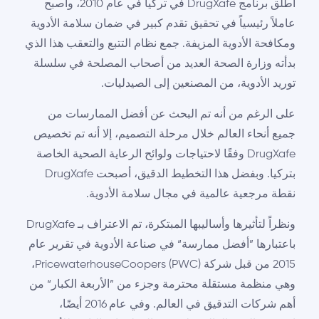
أُطلق برنامج DrugXafe في تركيا في عام 2010، وأصبح
عاملاً رئيسياً في تحقيق تقدم كبير في ضمان سلامة الأدوية
ومكافحة الأدوية المزيفة. جمع نظام التتبع والتعقب هذا الذي
بدأته وزارة الصحة العديد من أصحاب المصلحة في سلسلة
توريد الأدوية، من المصنعين إلى الصيدليات.
على الرغم من أنه تم البحث عن أفضل الممارسات من
جميع أنحاء العالم خلال مرحلة التصميم، إلا أنه تم تخصيص
DrugXafe وفقًا لاحتياجات ولوائح الرعاية الصحية الخاصة
بتركيا. وبفضل هذا التخطيط الدقيق، أصبحت DrugXafe
نقطة مرجعية عالمية في مجال سلامة الأدوية.
ونظراً لتأثيرها وأساليبها المبتكرة، تم الاعتراف بـ DrugXafe
باعتبارها ”أفضل ممارسة“ في صناعة الأدوية في تقرير عام
2015 من قبل شركة PricewaterhouseCoopers (PWC)،
وهي منظمة مستقلة محترمة وجزء من ”الأربعة الكبار“ من
أهم شركات التدقيق في العالم. وفي عام 2016 أيضًا،