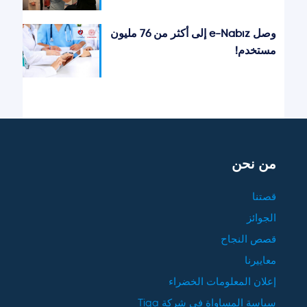
وصل e-Nabız إلى أكثر من 76 مليون
مستخدم!
من نحن
قصتنا
الجوائز
قصص النجاح
معاييرنا
إعلان المعلومات الخضراء
سياسة المساواة في شركة Tiga