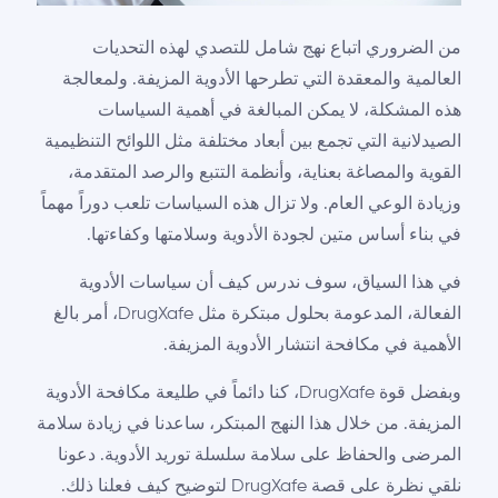
من الضروري اتباع نهج شامل للتصدي لهذه التحديات
العالمية والمعقدة التي تطرحها الأدوية المزيفة. ولمعالجة
هذه المشكلة، لا يمكن المبالغة في أهمية السياسات
الصيدلانية التي تجمع بين أبعاد مختلفة مثل اللوائح التنظيمية
القوية والمصاغة بعناية، وأنظمة التتبع والرصد المتقدمة،
وزيادة الوعي العام. ولا تزال هذه السياسات تلعب دوراً مهماً
في بناء أساس متين لجودة الأدوية وسلامتها وكفاءتها.
في هذا السياق، سوف ندرس كيف أن سياسات الأدوية
الفعالة، المدعومة بحلول مبتكرة مثل DrugXafe، أمر بالغ
الأهمية في مكافحة انتشار الأدوية المزيفة.
وبفضل قوة DrugXafe، كنا دائماً في طليعة مكافحة الأدوية
المزيفة. من خلال هذا النهج المبتكر، ساعدنا في زيادة سلامة
المرضى والحفاظ على سلامة سلسلة توريد الأدوية. دعونا
نلقي نظرة على قصة DrugXafe لتوضيح كيف فعلنا ذلك.