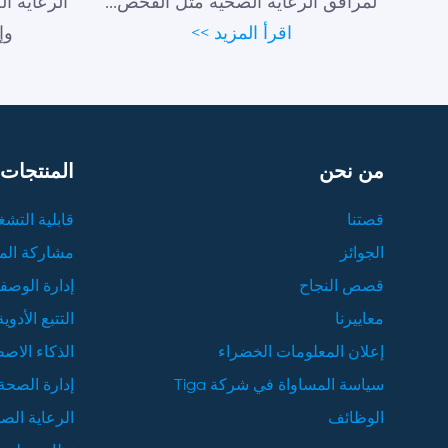
لمرافق الرعاية الصحية مثل الفحص...
الرعاية ا
اقرأ المزيد >>
وإ
من نحن
المنتجات
قصتنا
قابلية التشغ
الجوائز
مشاركة ال
قصص النجاح
إدارة الوصفا
معاييرنا
التتبع الأدوية
إعلان المعلومات الخضراء
الذكاء الاص
سياسة المساواة في شركة Tiga
إدارة الصحة
الوظائف
الرعاية ال