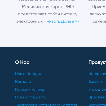
Медицинская Карта (PHR)
Прием
представляет собой систему
легко з
электронных...
Читать Далее >>
семейн
О Нас
Продук
Наша История
Интеропе
Награды
Вовлечен
Истории Успеха
Управлен
Наши Стандарты
Прослежи
Декларация Устойчивого Развития
Искусств