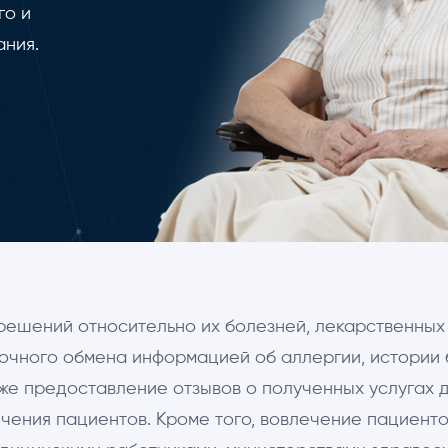
го и
ания.
решений относительно их болезней, лекарственных
очного обмена информацией об аллергии, истории 
же предоставление отзывов о полученных услугах 
чения пациентов. Кроме того, вовлечение пациенто