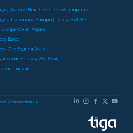
ция, Анкара Next Level | Штаб-квартира
ция, Технопарк Анкары | Центр НИОКР
икобритания, Уорик
ар, Доха
ар, Свободная Зона
довская Аравия, Эр-Рияд
ония, Талинн
вия Использования