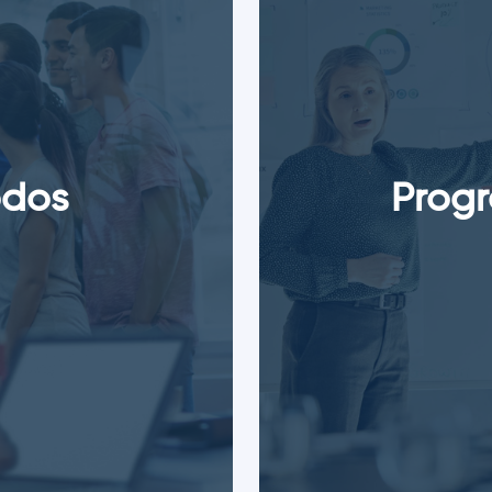
odos
Progr