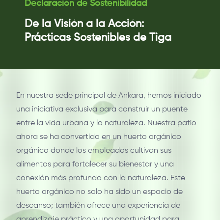
Declaración de Sostenibilidad
De la Visión a la Acción:
Prácticas Sostenibles de Tiga
En nuestra sede principal de Ankara, hemos iniciado
una iniciativa exclusiva para construir un puente
entre la vida urbana y la naturaleza. Nuestra patio
ahora se ha convertido en un huerto orgánico
orgánico donde los empleados cultivan sus
alimentos para fortalecer su bienestar y una
conexión más profunda con la naturaleza. Este
huerto orgánico no solo ha sido un espacio de
descanso; también ofrece una experiencia de
aprendizaje práctico y una oportunidad para