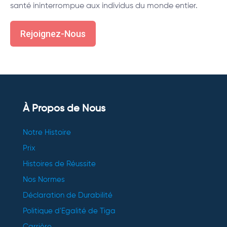
santé ininterrompue aux individus du monde entier.
Rejoignez-Nous
À Propos de Nous
Notre Histoire
Prix
Histoires de Réussite
Nos Normes
Déclaration de Durabilité
Politique d'Egalité de Tiga
Carrière