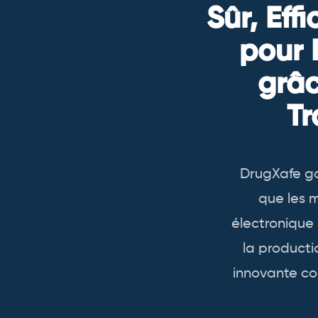
Sûr, Eff
pour 
grâc
Tr
DrugXafe ga
que les 
électronique
la producti
innovante co