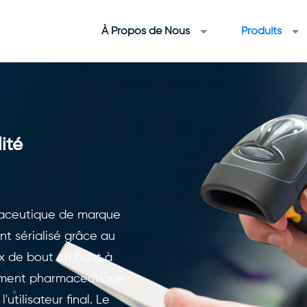
À Propos de Nous
Produits
ité
rmaceutique de marque
t sérialisé grâce au
x de bout en bout à
ement pharmaceutique
utilisateur final. Le