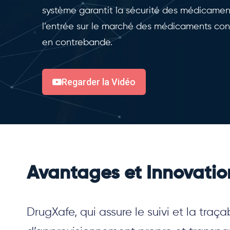
système garantit la sécurité des médicame
l’entrée sur le marché des médicaments contr
en contrebande.
Regarder la Vidéo
Avantages et Innovatio
DrugXafe, qui assure le suivi et la tra