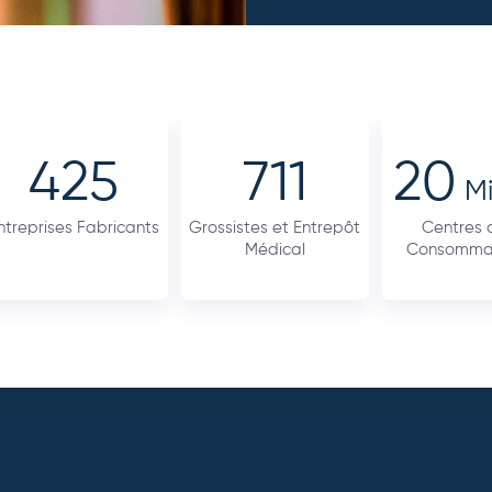
425
711
20
Mi
ntreprises Fabricants
Grossistes et Entrepôt
Centres 
Médical
Consomma