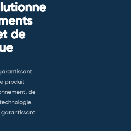
olutionne
aments
et de
que
garantissant
e produit
ionnement, de
 technologie
 garantissant